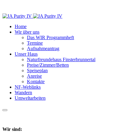
Home
Wir über uns
Das WIR Programmheft
Termine
Aufnahmeantrag
Unser Haus
Naturfreundehaus Finsterbrunnertal
Preise/Zimmer/Betten
Speiseplan
Anreise
Kontakte
NF-Weblinks
Wandern
Umweltarbeiten
Wir sind: