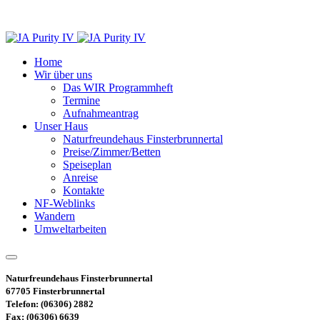
Home
Wir über uns
Das WIR Programmheft
Termine
Aufnahmeantrag
Unser Haus
Naturfreundehaus Finsterbrunnertal
Preise/Zimmer/Betten
Speiseplan
Anreise
Kontakte
NF-Weblinks
Wandern
Umweltarbeiten
Naturfreundehaus Finsterbrunnertal
67705 Finsterbrunnertal
Telefon: (06306) 2882
Fax: (06306) 6639